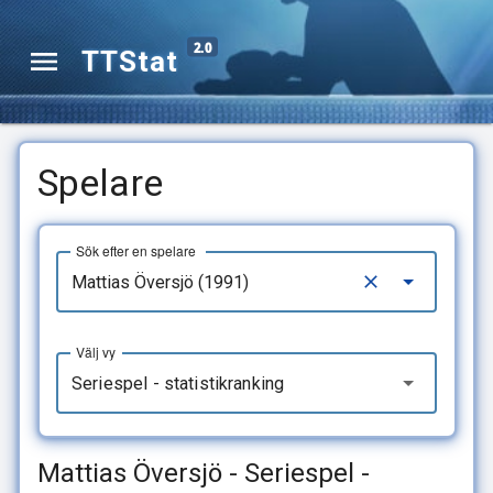
2.0
TTStat
Spelare
Sök efter en spelare
Välj vy
Seriespel - statistikranking
Mattias Översjö - Seriespel -