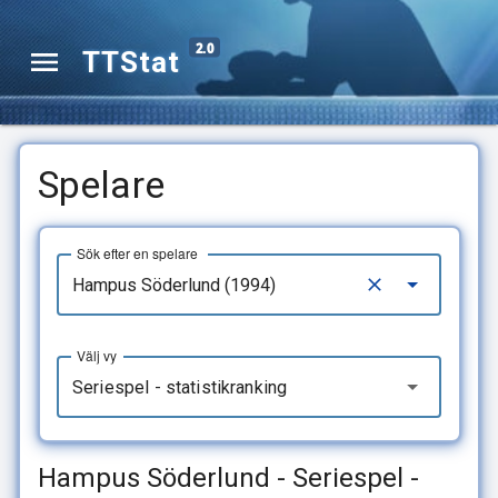
2.0
TTStat
Spelare
Sök efter en spelare
Välj vy
Seriespel - statistikranking
Hampus Söderlund - Seriespel -