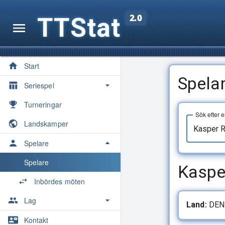
TTStat
2.0
Start
Spela
Seriespel
Översikt
Turneringar
Sök efter 
Säsonger
Landskamper
Spelarkvoter
Spelare
Medaljörer
Spelare
Kaspe
Maratontabell
Inbördes möten
Statistik
Lag
Land:
DEN
Lag
Kontakt