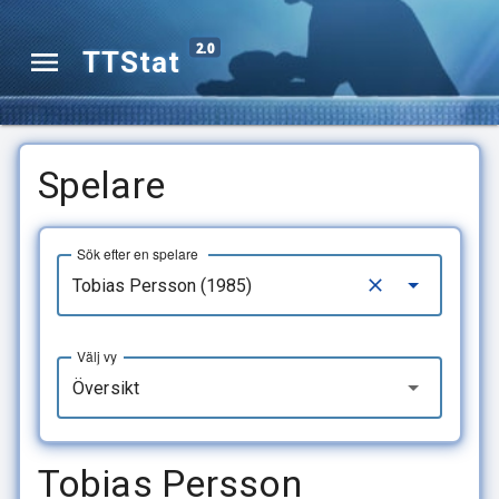
2.0
TTStat
Spelare
Sök efter en spelare
Välj vy
Översikt
Tobias Persson