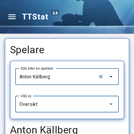
2.0
TTStat
Spelare
Sök efter en spelare
Välj vy
Översikt
Anton Källberg