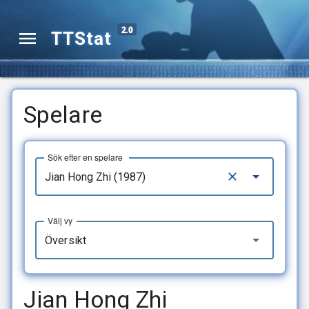
2.0
TTStat
Spelare
Sök efter en spelare
Välj vy
Översikt
Jian Hong Zhi