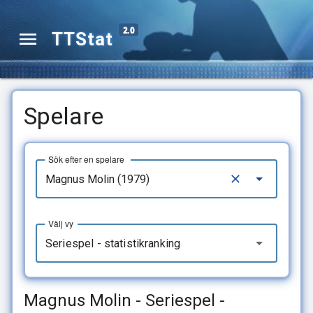
2.0
TTStat
Spelare
Sök efter en spelare
Välj vy
Seriespel - statistikranking
Magnus Molin - Seriespel -