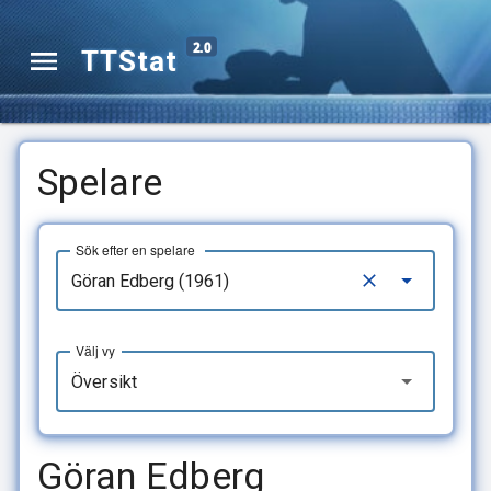
2.0
TTStat
Spelare
Sök efter en spelare
Välj vy
Översikt
Göran Edberg