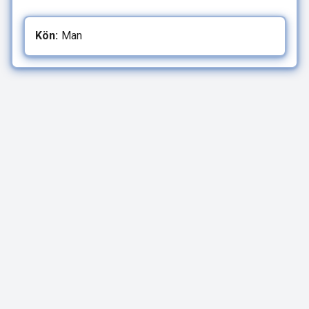
Kön:
Man