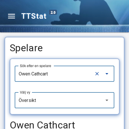
2.0
TTStat
Spelare
Sök efter en spelare
Välj vy
Översikt
Owen Cathcart