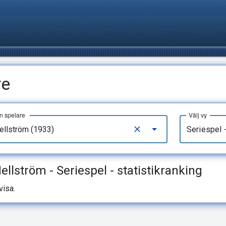
re
en spelare
Välj vy
Seriespel -
ellström - Seriespel - statistikranking
visa.