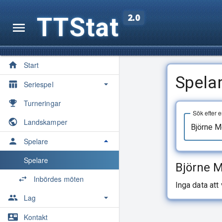
TTStat
2.0
Start
Spela
Seriespel
Översikt
Turneringar
Sök efter 
Säsonger
Landskamper
Spelarkvoter
Spelare
Medaljörer
Spelare
Björne M
Maratontabell
Inbördes möten
Inga data att 
Statistik
Lag
Lag
Kontakt