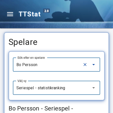
2.0
TTStat
Spelare
Sök efter en spelare
Välj vy
Seriespel - statistikranking
Bo Persson - Seriespel -