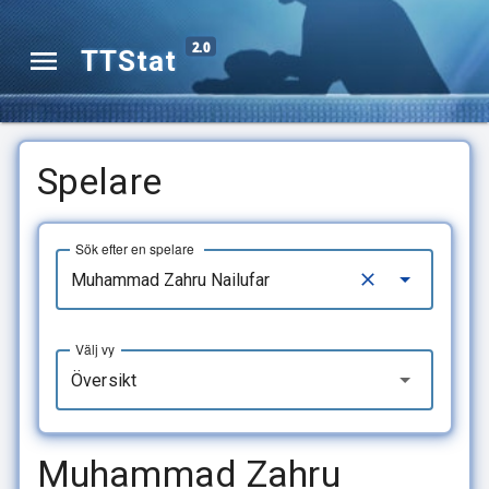
2.0
TTStat
Spelare
Sök efter en spelare
Välj vy
Översikt
Muhammad Zahru