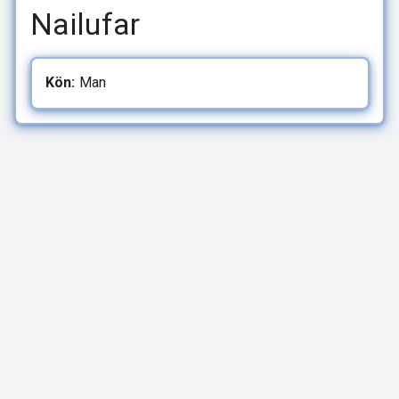
Nailufar
Kön:
Man