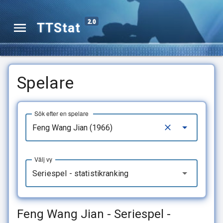
2.0
TTStat
Spelare
Sök efter en spelare
Välj vy
Seriespel - statistikranking
Feng Wang Jian - Seriespel -