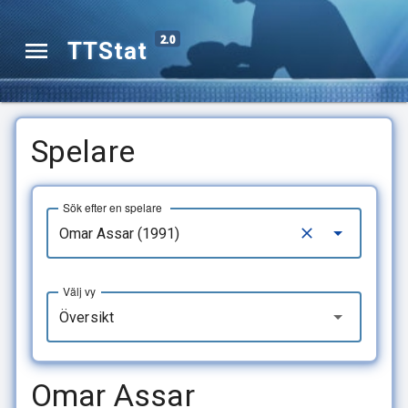
2.0
TTStat
Spelare
Sök efter en spelare
Välj vy
Översikt
Omar Assar