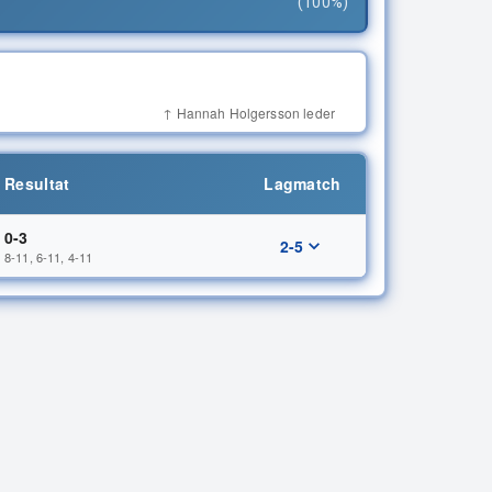
(100%)
↑ Hannah Holgersson leder
Resultat
Lagmatch
0-3
2-5
8-11, 6-11, 4-11