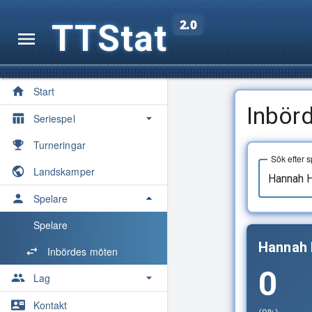
TTStat
2.0
Start
Inbör
Seriespel
Översikt
Turneringar
Sök efter s
Säsonger
Landskamper
Spelarkvoter
Spelare
Medaljörer
Spelare
Hannah 
Maratontabell
Inbördes möten
0
Statistik
Lag
Lag
Kontakt