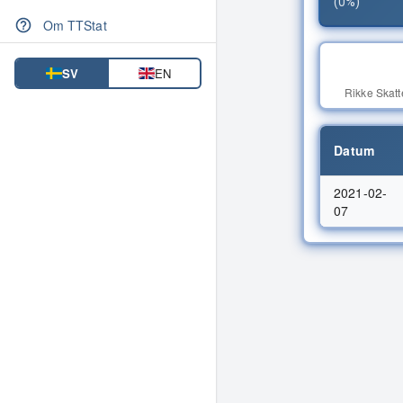
(0%)
Inbördes möten
Om TTStat
SV
EN
Rikke Skatt
Datum
2021-02-
07