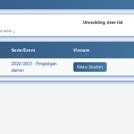
Utveckling över tid
et leder ↓
Serie/Event
Vinnare
2020/2021 - Pingisligan
Rikke Skattet
damer