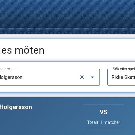
des möten
pelare 1
Sök efter spe
Holgersson
VS
Totalt: 1 matcher