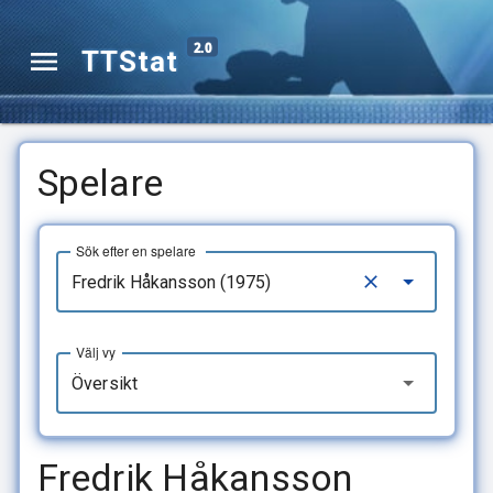
2.0
TTStat
Spelare
Sök efter en spelare
Välj vy
Översikt
Fredrik Håkansson