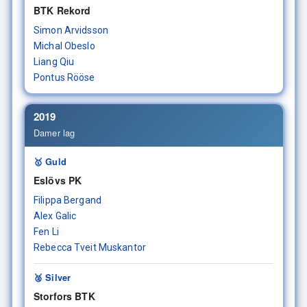
BTK Rekord
Simon Arvidsson
Michal Obeslo
Liang Qiu
Pontus Rööse
2019
Damer lag
🥇 Guld
Eslövs PK
Filippa Bergand
Alex Galic
Fen Li
Rebecca Tveit Muskantor
🥈 Silver
Storfors BTK