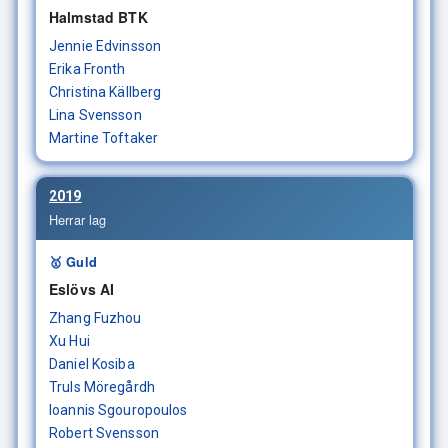
Halmstad BTK
Jennie Edvinsson
Erika Fronth
Christina Källberg
Lina Svensson
Martine Toftaker
2019
Herrar lag
🥇 Guld
Eslövs AI
Zhang Fuzhou
Xu Hui
Daniel Kosiba
Truls Möregårdh
Ioannis Sgouropoulos
Robert Svensson