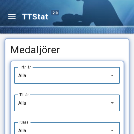
2.0
TTStat
Medaljörer
Från år
Alla
Till år
Alla
Klass
Alla