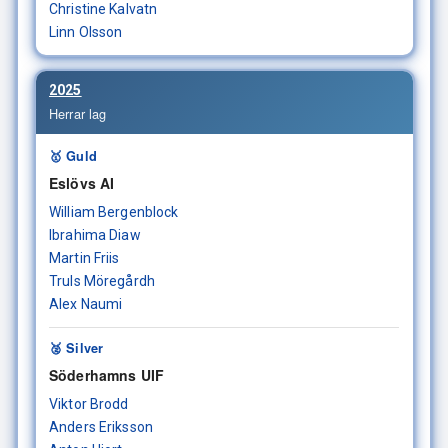
Christine Kalvatn
Linn Olsson
2025
Herrar lag
🥇 Guld
Eslövs AI
William Bergenblock
Ibrahima Diaw
Martin Friis
Truls Möregårdh
Alex Naumi
🥈 Silver
Söderhamns UIF
Viktor Brodd
Anders Eriksson