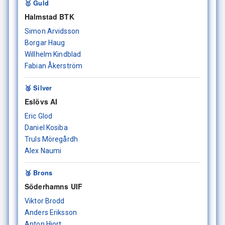
🥇 Guld
Halmstad BTK
Simon Arvidsson
Borgar Haug
Willhelm Kindblad
Fabian Åkerström
🥈 Silver
Eslövs AI
Eric Glod
Daniel Kosiba
Truls Möregårdh
Alex Naumi
🥉 Brons
Söderhamns UIF
Viktor Brodd
Anders Eriksson
Anton Hjort