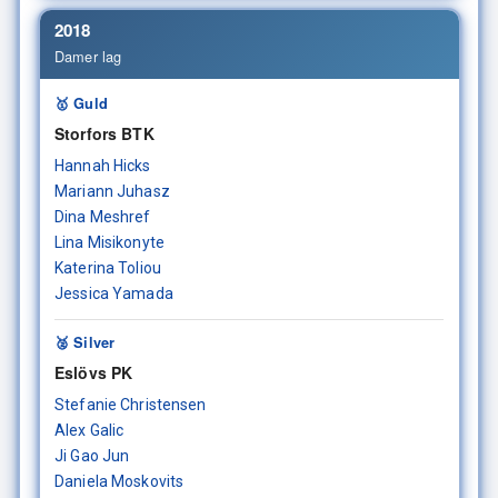
2018
Damer lag
🥇 Guld
Storfors BTK
Hannah Hicks
Mariann Juhasz
Dina Meshref
Lina Misikonyte
Katerina Toliou
Jessica Yamada
🥈 Silver
Eslövs PK
Stefanie Christensen
Alex Galic
Ji Gao Jun
Daniela Moskovits