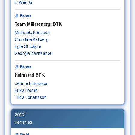
Li Wen Xi
🥉 Brons
Team Mälarenergi BTK
Michaela Karlsson
Christina Källberg
Egle Stuckyte
Georgia Zavitsanou
🥉 Brons
Halmstad BTK
Jennie Edvinsson
Erika Fronth
Tilda Johansson
2017
Herrar lag
🥇 Guld