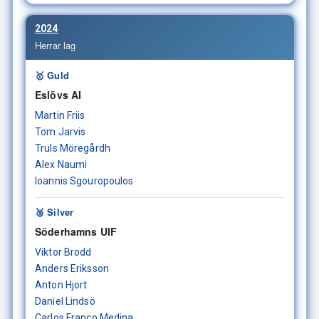
2024
Herrar lag
🥇 Guld
Eslövs AI
Martin Friis
Tom Jarvis
Truls Möregårdh
Alex Naumi
Ioannis Sgouropoulos
🥈 Silver
Söderhamns UIF
Viktor Brodd
Anders Eriksson
Anton Hjort
Daniel Lindsö
Carlos Franco Medina