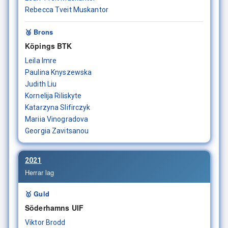
Rebecca Tveit Muskantor
🥉 Brons
Köpings BTK
Leila Imre
Paulina Knyszewska
Judith Liu
Kornelija Riliskyte
Katarzyna Slifirczyk
Mariia Vinogradova
Georgia Zavitsanou
2021
Herrar lag
🥇 Guld
Söderhamns UIF
Viktor Brodd