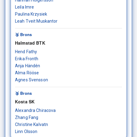
Hannah Holgersson
Leila Imre
Paulina Krzysiek
Leah Tveit Muskantor
🥉 Brons
Halmstad BTK
Hend Fathy
Erika Fronth
Anja Händén
Alma Rööse
Agnes Svensson
🥉 Brons
Kosta SK
Alexandra Chiracova
Zhang Fang
Christine Kalvatn
Linn Olsson