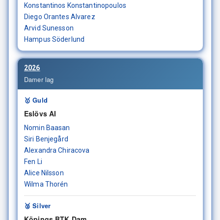
Konstantinos Konstantinopoulos
Diego Orantes Alvarez
Arvid Sunesson
Hampus Söderlund
2026
Damer lag
🥇 Guld
Eslövs AI
Nomin Baasan
Siri Benjegård
Alexandra Chiracova
Fen Li
Alice Nilsson
Wilma Thorén
🥈 Silver
Köpings BTK Dam