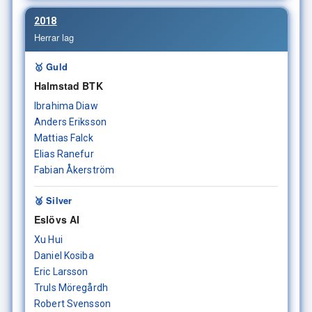
2018
Herrar lag
🥇 Guld
Halmstad BTK
Ibrahima Diaw
Anders Eriksson
Mattias Falck
Elias Ranefur
Fabian Åkerström
🥈 Silver
Eslövs AI
Xu Hui
Daniel Kosiba
Eric Larsson
Truls Möregårdh
Robert Svensson