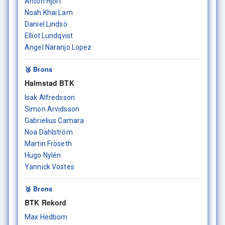
Anton Hjort
Noah Khai Lam
Daniel Lindsö
Elliot Lundqvist
Angel Naranjo Lopez
🥉 Brons
Halmstad BTK
Isak Alfredsson
Simon Arvidsson
Gabrielius Camara
Noa Dahlström
Martin Fröseth
Hugo Nylén
Yannick Vostes
🥉 Brons
BTK Rekord
Max Hedbom