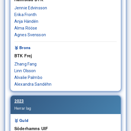
Jennie Edvinsson
Erika Fronth
Anja Händén
Alma Rööse
Agnes Svensson
🥉 Brons
BTK Frej
Zhang Fang
Linn Olsson
Alvalie Palmbo
Alexandra Sandéhn
2023
Herrar lag
🥇 Guld
Söderhamns UIF