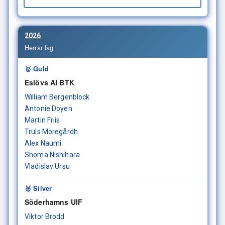
2026
Herrar lag
🥇 Guld
Eslövs AI BTK
William Bergenblock
Antonie Doyen
Martin Friis
Truls Möregårdh
Alex Naumi
Shoma Nishihara
Vladislav Ursu
🥈 Silver
Söderhamns UIF
Viktor Brodd