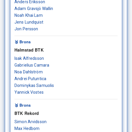
Anders Eriksson
Adam Gravsjö Wallin
Noah Khai Lam
Jens Lundquist
Jon Persson
🥉 Brons
Halmstad BTK
Isak Alfredsson
Gabrielius Camara
Noa Dahlström
Andrei Putuntica
Dominykas Samuolis
Yannick Vostes
🥉 Brons
BTK Rekord
Simon Arvidsson
Max Hedbom