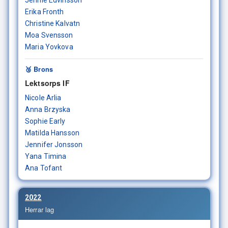
Jennie Edvinsson
Erika Fronth
Christine Kalvatn
Moa Svensson
Maria Yovkova
🥉 Brons
Lektsorps IF
Nicole Arlia
Anna Brzyska
Sophie Early
Matilda Hansson
Jennifer Jonsson
Yana Timina
Ana Tofant
2022
Herrar lag