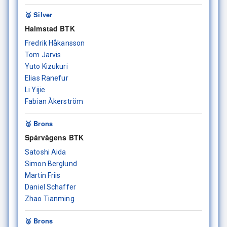
🥈 Silver
Halmstad BTK
Fredrik Håkansson
Tom Jarvis
Yuto Kizukuri
Elias Ranefur
Li Yijie
Fabian Åkerström
🥉 Brons
Spårvägens BTK
Satoshi Aida
Simon Berglund
Martin Friis
Daniel Schaffer
Zhao Tianming
🥉 Brons