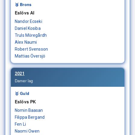
🥉 Brons
Eslövs AI
Nandor Ecseki
Daniel Kosiba
Truls Möregårdh
Alex Naumi
Robert Svensson
Mattias Översjö
2021
Damer lag
🥇 Guld
Eslövs PK
Nomin Baasan
Filippa Bergand
Fen Li
Naomi Owen