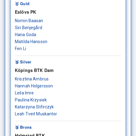
🥇 Guld
Eslövs PK
Nomin Baasan
Siri Benjegård
Hana Goda
Matilda Hansson
Fen Li
🥈 Silver
Köpings BTK Dam
Krisztina Ambrus
Hannah Holgersson
Leila Imre
Paulina Krzysiek
Katarzyna Slifirczyk
Leah Tveit Muskantor
🥉 Brons
Halmstad BTK