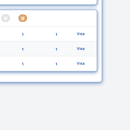
1/4
Detaljer
🥈
🥉
🏅
Visa
1
1
Visa
1
1
Visa
1
1