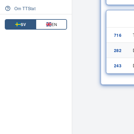
Inbördes möten
Om TTStat
Rank
SV
EN
716
282
243