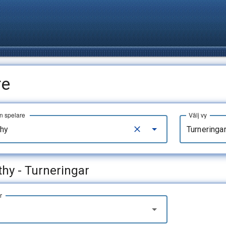
re
en spelare
Välj vy
Turneringa
hy - Turneringar
r