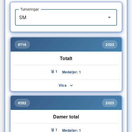
Turneringar
#716
2023
Totalt
🥉 1
Medaljer: 1
Visa
#282
2023
Damer total
🥉 1
Medaljer: 1