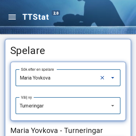
2.0
TTStat
Spelare
Sök efter en spelare
Välj vy
Turneringar
Maria Yovkova - Turneringar