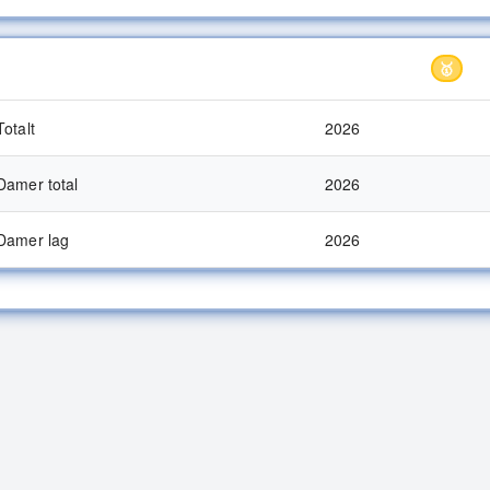
Kategori
Period
🥇
Totalt
2026
Damer total
2026
Damer lag
2026