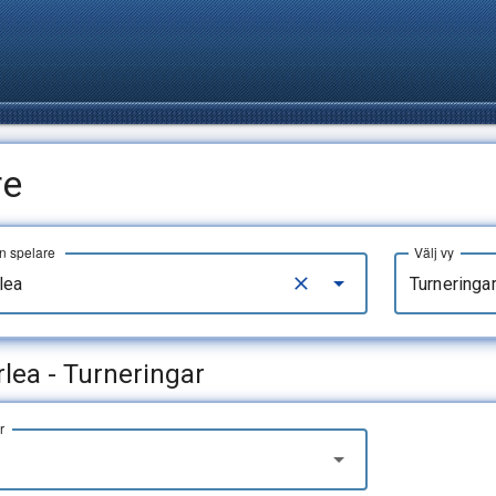
re
en spelare
Välj vy
Turneringa
rlea - Turneringar
r