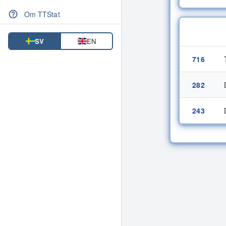
Inbördes möten
Om TTStat
Rank
SV
EN
716
282
243