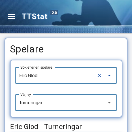
2.0
TTStat
Spelare
Sök efter en spelare
Välj vy
Turneringar
Eric Glod - Turneringar