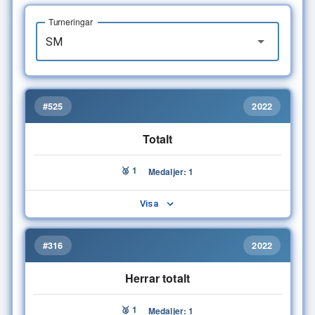
Turneringar
#525
2022
Totalt
🥈 1
Medaljer: 1
Visa
#316
2022
Herrar totalt
🥈 1
Medaljer: 1