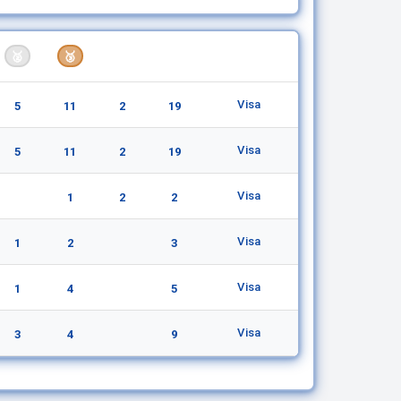
1/4
Detaljer
🥈
🥉
🏅
Visa
5
11
2
19
Visa
5
11
2
19
Visa
1
2
2
Visa
1
2
3
Visa
1
4
5
Visa
3
4
9