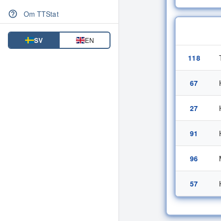
Inbördes möten
Om TTStat
Rank
SV
EN
118
67
27
91
96
57