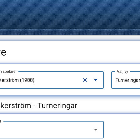
re
en spelare
Välj vy
Turneringa
kerström - Turneringar
r