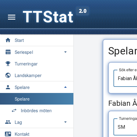
TTStat
2.0
Start
Spela
Seriespel
Översikt
Turneringar
Sök efter 
Säsonger
Landskamper
Spelarkvoter
Spelare
Medaljörer
Spelare
Fabian Å
Maratontabell
Inbördes möten
Turneringa
Statistik
Lag
Lag
Kontakt