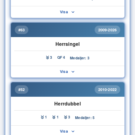
Visa
#63
2009-2026
Herrsingel
🥉 3
QF 4
Medaljer: 3
Visa
#52
2010-2022
Herrdubbel
🥇 1
🥈 1
🥉 3
Medaljer: 5
Visa