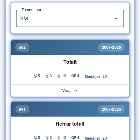
Turneringar
#82
2007-2026
Totalt
🥇 5
🥈 3
🥉 12
QF 4
Medaljer: 20
Visa
#41
2007-2026
Herrar totalt
🥇 5
🥈 3
🥉 12
QF 4
Medaljer: 20