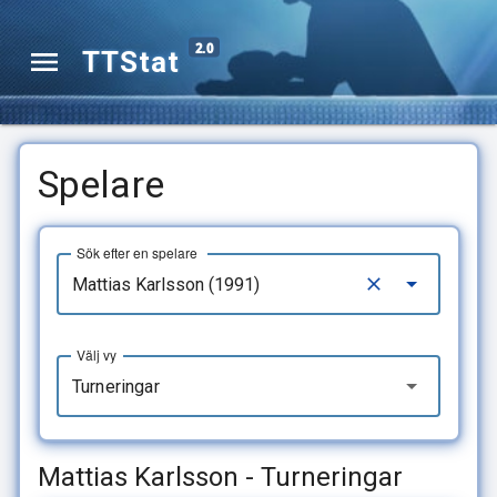
2.0
TTStat
Spelare
Sök efter en spelare
Välj vy
Turneringar
Mattias Karlsson - Turneringar