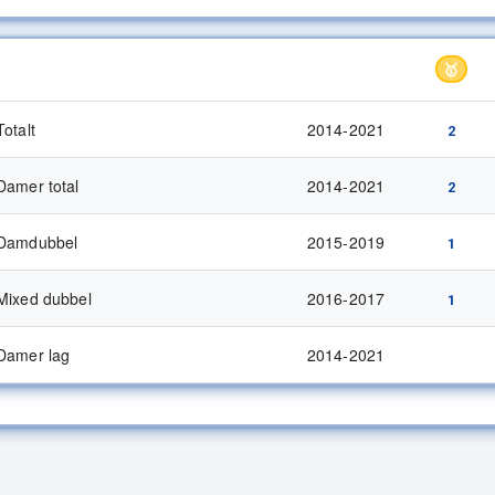
Kategori
Period
🥇
Totalt
2014-2021
2
Damer total
2014-2021
2
Damdubbel
2015-2019
1
Mixed dubbel
2016-2017
1
Damer lag
2014-2021