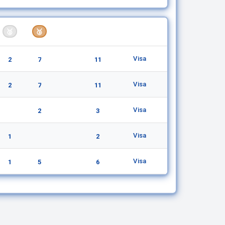
1/4
Detaljer
🥈
🥉
🏅
Visa
2
7
11
Visa
2
7
11
Visa
2
3
Visa
1
2
Visa
1
5
6