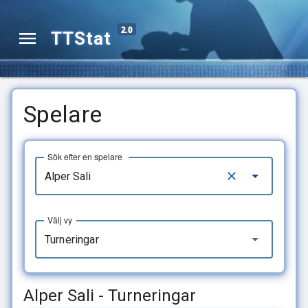
2.0
TTStat
Spelare
Sök efter en spelare
Välj vy
Turneringar
Alper Sali - Turneringar