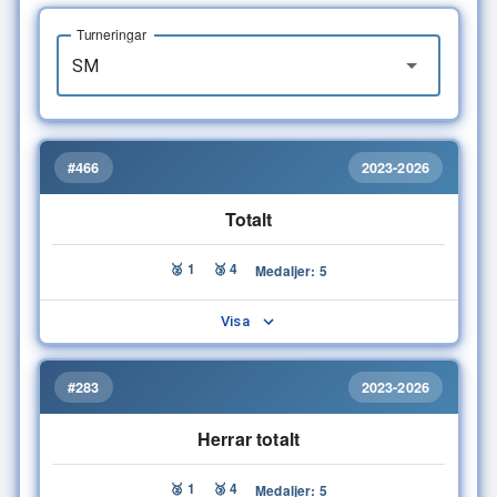
Turneringar
#466
2023-2026
Totalt
🥈 1
🥉 4
Medaljer: 5
Visa
#283
2023-2026
Herrar totalt
🥈 1
🥉 4
Medaljer: 5