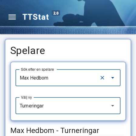
2.0
TTStat
Spelare
Sök efter en spelare
Välj vy
Turneringar
Max Hedbom - Turneringar