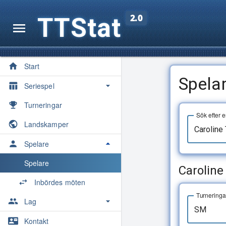
TTStat
2.0
Start
Spela
Seriespel
Översikt
Turneringar
Sök efter 
Säsonger
Landskamper
Spelarkvoter
Spelare
Medaljörer
Spelare
Caroline
Maratontabell
Inbördes möten
Turneringa
Statistik
Lag
Lag
Kontakt