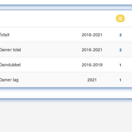
Kategori
Period
🥇
Totalt
2016-2021
2
Damer total
2016-2021
2
Damdubbel
2016-2019
1
Damer lag
2021
1