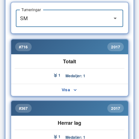
Turneringar
#716
2017
Totalt
🥉 1
Medaljer: 1
Visa
#367
2017
Herrar lag
🥉 1
Medaljer: 1