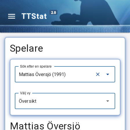
2.0
TTStat
Spelare
Sök efter en spelare
Välj vy
Översikt
Mattias Översjö