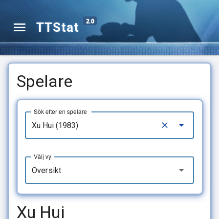
2.0
TTStat
Spelare
Sök efter en spelare
Välj vy
Översikt
Xu Hui