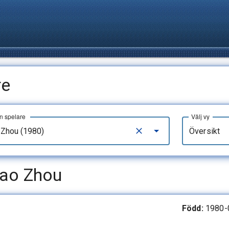
re
en spelare
Välj vy
Översikt
iao Zhou
N
Född:
1980-