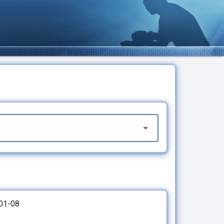
01-08