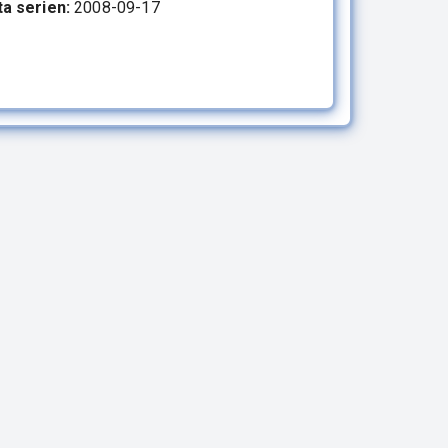
a serien:
2008-09-17