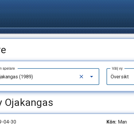
re
en spelare
Välj vy
Översikt
 Ojakangas
9-04-30
Kön:
Man