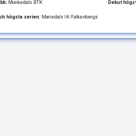
bb:
Munkedals BTK
Debut högst
h högsta serien:
Mariedals IK-Falkenbergs