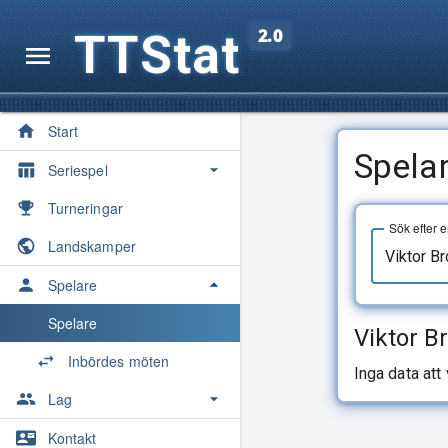
TTStat
2.0
Start
Spela
Seriespel
Översikt
Turneringar
Sök efter 
Säsonger
Landskamper
Spelarkvoter
Spelare
Medaljörer
Spelare
Viktor Br
Maratontabell
Inbördes möten
Inga data att 
Statistik
Lag
Lag
Kontakt