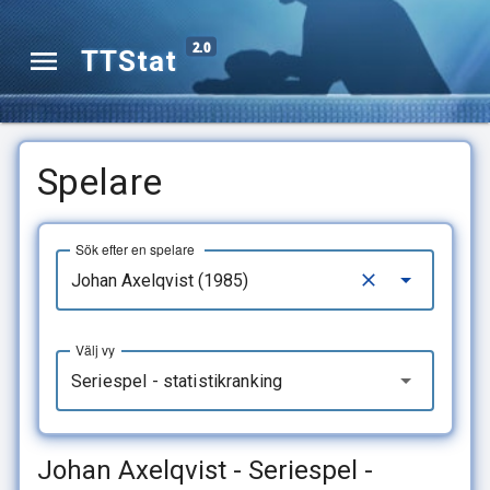
2.0
TTStat
Spelare
Sök efter en spelare
Välj vy
Seriespel - statistikranking
Johan Axelqvist - Seriespel -