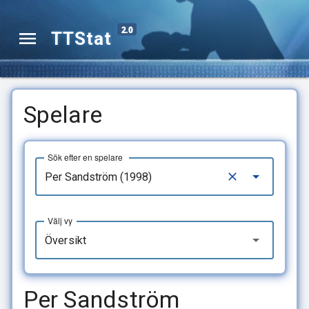
2.0
TTStat
Spelare
Sök efter en spelare
Välj vy
Översikt
Per Sandström