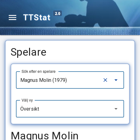
2.0
TTStat
Spelare
Sök efter en spelare
Välj vy
Översikt
Magnus Molin