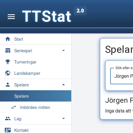
TTStat
2.0
Start
Spela
Seriespel
Översikt
Turneringar
Sök efter 
Säsonger
Landskamper
Spelarkvoter
Spelare
Medaljörer
Spelare
Jörgen P
Maratontabell
Inbördes möten
Inga data att 
Statistik
Lag
Lag
Kontakt