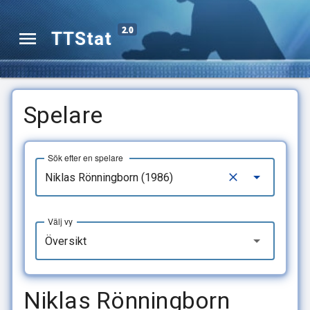
2.0
TTStat
Spelare
Sök efter en spelare
Välj vy
Översikt
Niklas Rönningborn