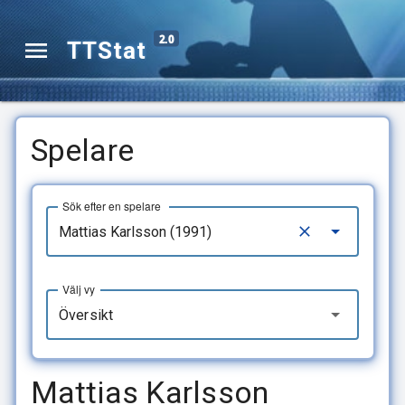
2.0
TTStat
Spelare
Sök efter en spelare
Välj vy
Översikt
Mattias Karlsson