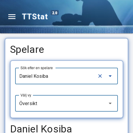
2.0
TTStat
Spelare
Sök efter en spelare
Välj vy
Översikt
Daniel Kosiba