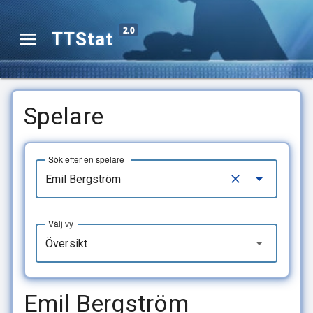
2.0
TTStat
Spelare
Sök efter en spelare
Välj vy
Översikt
Emil Bergström