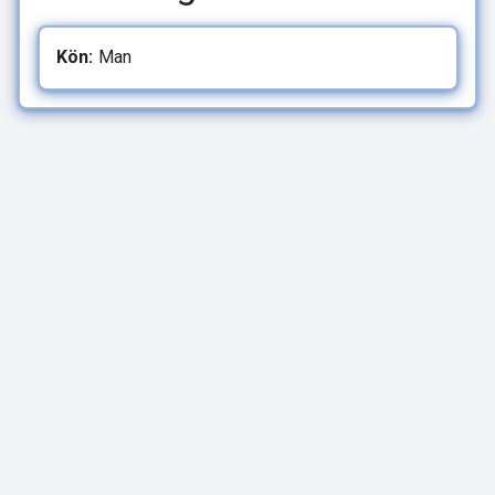
Kön:
Man