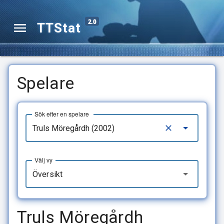
2.0
TTStat
Spelare
Sök efter en spelare
Välj vy
Översikt
Truls Möregårdh