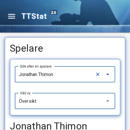
2.0
TTStat
Spelare
Sök efter en spelare
Välj vy
Översikt
Jonathan Thimon