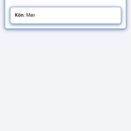
Kön:
Man