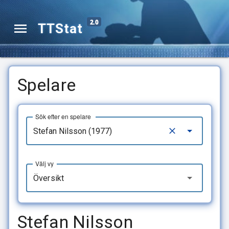
2.0
TTStat
Spelare
Sök efter en spelare
Välj vy
Översikt
Stefan Nilsson