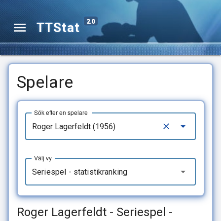
2.0
TTStat
Spelare
Sök efter en spelare
Välj vy
Seriespel - statistikranking
Roger Lagerfeldt - Seriespel -