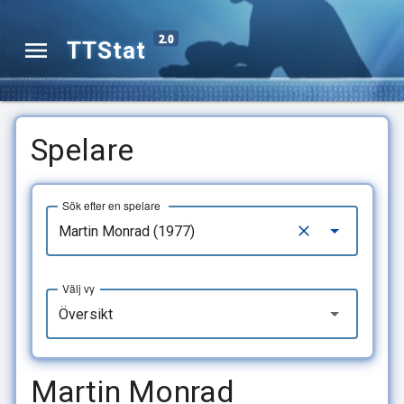
2.0
TTStat
Spelare
Sök efter en spelare
Välj vy
Översikt
Martin Monrad