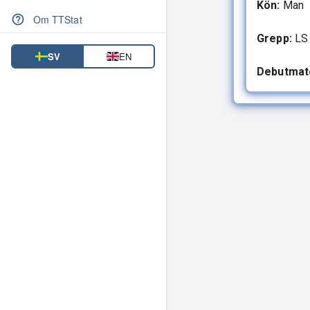
Kön:
Man
Inbördes möten
Om TTStat
Grepp:
LS
SV
EN
Debutmatc