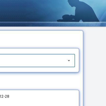
12-28